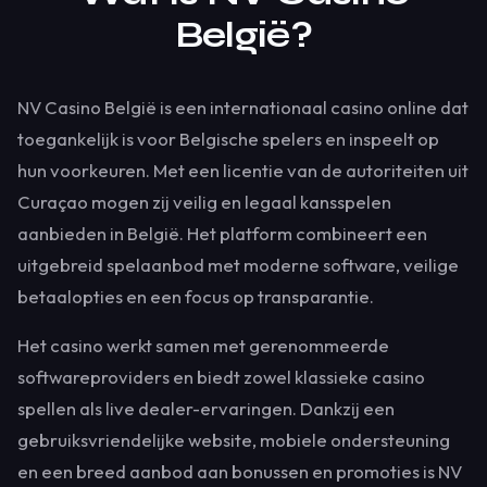
België?
NV Casino België is een internationaal casino online dat
toegankelijk is voor Belgische spelers en inspeelt op
hun voorkeuren. Met een licentie van de autoriteiten uit
Curaçao mogen zij veilig en legaal kansspelen
aanbieden in België. Het platform combineert een
uitgebreid spelaanbod met moderne software, veilige
betaalopties en een focus op transparantie.
Het casino werkt samen met gerenommeerde
softwareproviders en biedt zowel klassieke casino
spellen als live dealer-ervaringen. Dankzij een
gebruiksvriendelijke website, mobiele ondersteuning
en een breed aanbod aan bonussen en promoties is NV