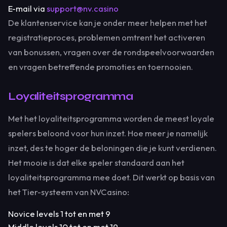
E-mail via
support@nv.casino
De klantenservice kan je onder meer helpen met het
registratieproces, problemen omtrent het activeren
van bonussen, vragen over de rondspeelvoorwaarden
en vragen betreffende promoties en toernooien.
Loyaliteitsprogramma
Met het loyaliteitsprogramma worden de meest loyale
spelers beloond voor hun inzet. Hoe meer je namelijk
inzet, des te hoger de beloningen die je kunt verdienen.
Het mooie is dat elke speler standaard aan het
loyaliteitsprogramma mee doet. Dit werkt op basis van
het Tier-systeem van NVCasino:
Novice levels 1 tot en met 9
Middle levels 10 tot en met 19