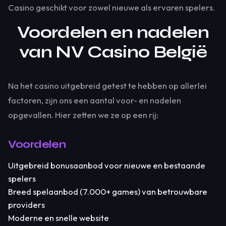
Casino geschikt voor zowel nieuwe als ervaren spelers.
Voordelen en nadelen
van NV Casino België
Na het casino uitgebreid getest te hebben op allerlei
factoren, zijn ons een aantal voor- en nadelen
opgevallen. Hier zetten we ze op een rij:
Voordelen
Uitgebreid bonusaanbod voor nieuwe en bestaande
spelers
Breed spelaanbod (7.000+ games) van betrouwbare
providers
Moderne en snelle website