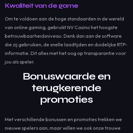
Kwaliteit van de game
Om te voldoen aan de hoge standaarden in de wereld
van online gaming, gebruikt NV Casino het hoogste
betrouwbaarheidsniveau. Denk dan aan de software
die zij gebruiken, de snelle laadtijden en duidelijke RTP-
informatie. Dit alles met het oog op transparantie voor
jou als speler.
Bonuswaarde en
terugkerende
promoties
Met verschillende bonussen en promoties trekken we
nieuwe spelers aan, maar willen we ook onze trouwe