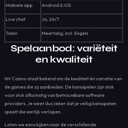
Mobiele app
Android & iOS
Live chat
Ja, 24/7
Talen
Meertalig, incl. Engels
Spelaanbod: variëteit
en kwaliteit
NV Casino staat bekend om de kwaliteit én variatie van
de games die zij aanbieden. De kansspelen zijn stuk
voor stuk afkomstig van betrouwbare software
providers. Je weet dus zeker dat je veilig kansspelen
speelt die eerlijk verlopen.
Laten we eens kijken naar de verschillende