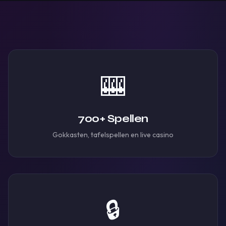
NV Casino Voordelen
🎰
700+ Spellen
Gokkasten, tafelspellen en live casino
🔒