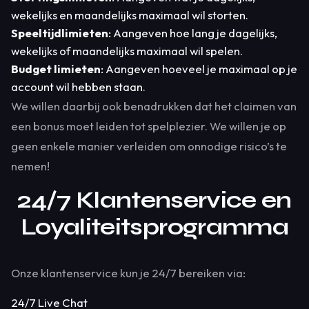
wekelijks en maandelijks maximaal wil storten.
Speeltijdlimieten
: Aangeven hoe lang je dagelijks,
wekelijks of maandelijks maximaal wil spelen.
Budget limieten
: Aangeven hoeveel je maximaal op je
account wil hebben staan.
We willen daarbij ook benadrukken dat het claimen van
een bonus moet leiden tot spelplezier. We willen je op
geen enkele manier verleiden om onnodige risico’s te
nemen!
24/7 Klantenservice en
Loyaliteitsprogramma
Onze klantenservice kun je 24/7 bereiken via:
24/7 Live Chat