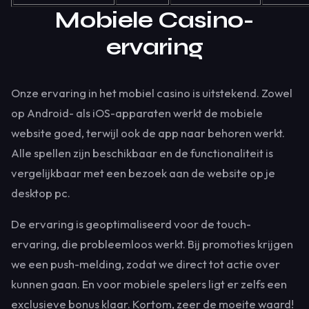
Mobiele Casino-
ervaring
Onze ervaring in het mobiel casino is uitstekend. Zowel
op Android- als iOS-apparaten werkt de mobiele
website goed, terwijl ook de app naar behoren werkt.
Alle spellen zijn beschikbaar en de functionaliteit is
vergelijkbaar met een bezoek aan de website op je
desktop pc.
De ervaring is geoptimaliseerd voor de touch-
ervaring, die probleemloos werkt. Bij promoties krijgen
we een push-melding, zodat we direct tot actie over
kunnen gaan. En voor mobiele spelers ligt er zelfs een
exclusieve bonus klaar. Kortom, zeer de moeite waard!